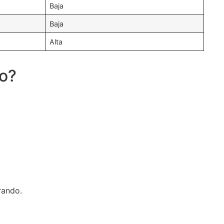
Baja
Baja
Alta
do?
rando.