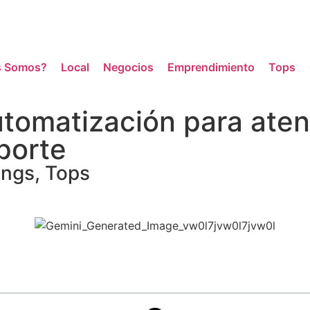
s Somos?
Local
Negocios
Emprendimiento
Tops
tomatización para atenc
porte
ings
,
Tops