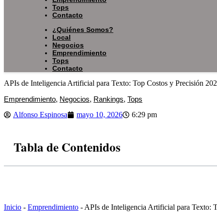
Tops
Contacto
Menu
¿Quiénes Somos?
Local
Negocios
Emprendimiento
Tops
Contacto
APIs de Inteligencia Artificial para Texto: Top Costos y Precisión 20
Emprendimiento
,
Negocios
,
Rankings
,
Tops
Alfonso Espinosa
mayo 10, 2026
6:29 pm
Tabla de Contenidos
Inicio
-
Emprendimiento
-
APIs de Inteligencia Artificial para Texto: