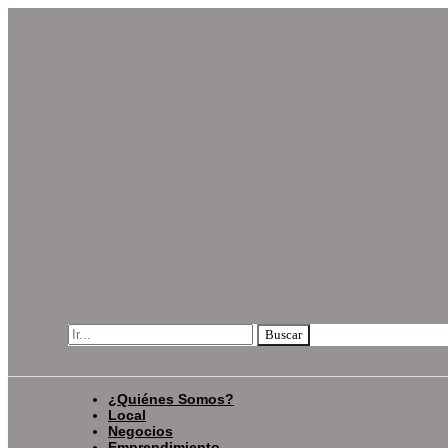
Ir
al
contenido
Search
Buscar
for:
Search
¿Quiénes Somos?
Local
Negocios
Emprendimiento