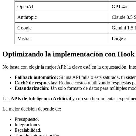
OpenAI
GPT-4o
Anthropic
Claude 3.5 
Google
Gemini 1.5 
Mistral
Large 2
Optimizando la implementación con Hook
No basta con elegir la mejor API; la clave está en la orquestación. Int
Fallback automático:
Si una API falla o está saturada, tu sist
Caché de respuestas:
Reduce costos reutilizando respuestas pa
Estandarización:
Un solo formato de datos para múltiples mod
Las
APIs de Inteligencia Artificial
ya no son herramientas experiment
La mejor decisión depende de:
Presupuesto.
Integraciones.
Escalabilidad.
Tipo de automatización.